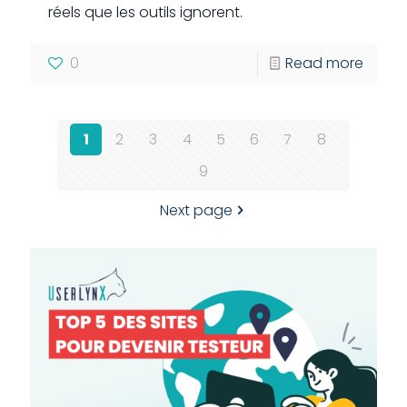
réels que les outils ignorent.
0
Read more
1
2
3
4
5
6
7
8
9
Next page