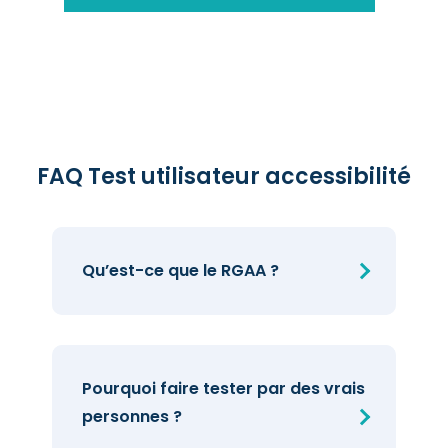
FAQ Test utilisateur accessibilité
Qu’est-ce que le RGAA ?
Le RGAA (Référentiel Général
Pourquoi faire tester par des vrais
d’Amélioration de l’Accessibilité)
personnes ?
est le cadre officiel français qui