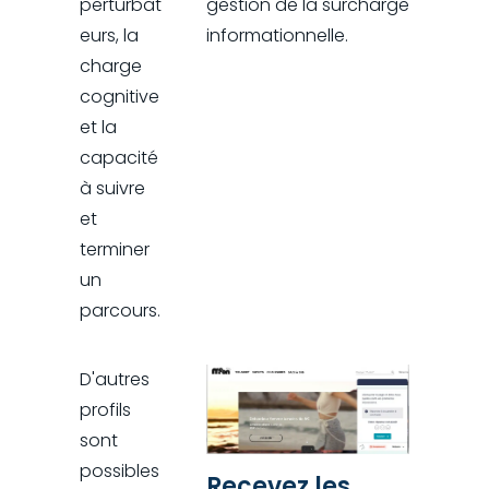
perturbat
gestion de la surcharge
eurs, la
informationnelle.
charge
cognitive
et la
capacité
à suivre
et
terminer
un
parcours.
D'autres
profils
sont
possibles
Recevez les