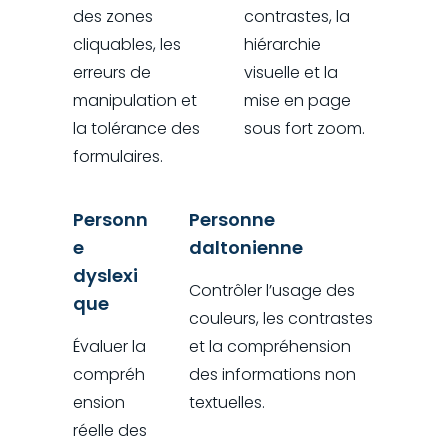
des zones
contrastes, la
cliquables, les
hiérarchie
erreurs de
visuelle et la
manipulation et
mise en page
la tolérance des
sous fort zoom.
formulaires.
Personn
Personne
e
daltonienne
dyslexi
Contrôler l’usage des
que
couleurs, les contrastes
Évaluer la
et la compréhension
compréh
des informations non
ension
textuelles.
réelle des