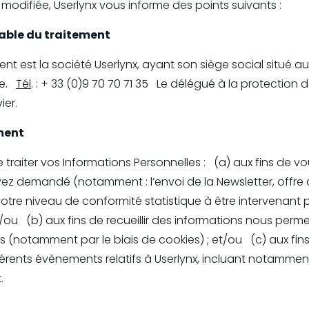
8 modifiée, Userlynx vous informe des points suivants :
sable du traitement
nt est la société Userlynx, ayant son siège social situé 
ce.
Tél
. : + 33 (0)9 70 70 71 35 Le délégué à la protection
vier.
ement
 traiter vos Informations Personnelles : (a) aux fins de vo
vez demandé (notamment : l’envoi de la Newsletter, offre 
otre niveau de conformité statistique à être intervenant p
et/ou (b) aux fins de recueillir des informations nous perm
ces (notamment par le biais de cookies) ; et/ou (c) aux fi
érents évènements relatifs à Userlynx, incluant notamment
t.