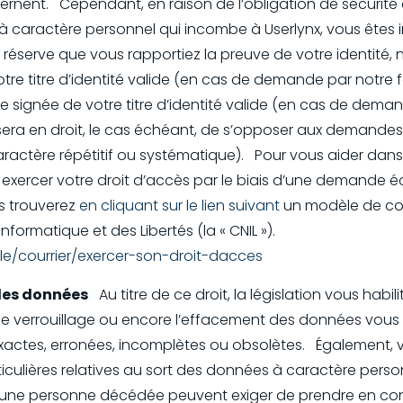
ernent. Cependant, en raison de l’obligation de sécurité 
à caractère personnel qui incombe à Userlynx, vous êtes 
réserve que vous rapportiez la preuve de votre identité,
tre titre d’identité valide (en cas de demande par notre 
 signée de votre titre d’identité valide (en cas de dema
l sera en droit, le cas échéant, de s’opposer aux demand
caractère répétitif ou systématique). Pour vous aider dan
exercer votre droit d’accès par le biais d’une demande éc
s trouverez
en cliquant sur le lien suivant
un modèle de cour
nformatique et des Libertés (la « CNIL »).
ele/courrier/exercer-son-droit-dacces
 des données
Au titre de ce droit, la législation vous habi
ur, le verrouillage ou encore l’effacement des données vo
exactes, erronées, incomplètes ou obsolètes. Également, 
ticulières relatives au sort des données à caractère perso
 d’une personne décédée peuvent exiger de prendre en con