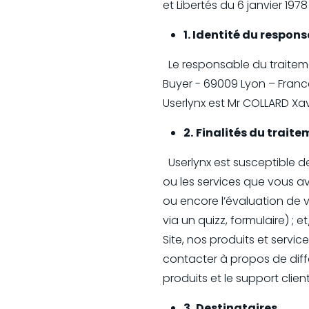
et Libertés du 6 janvier 197
1. Identité du respon
Le responsable du traiteme
Buyer - 69009 Lyon – Fran
Userlynx est Mr COLLARD Xa
2.
Finalités du trait
Userlynx est susceptible de
ou les services que vous a
ou encore l’évaluation de v
via un quizz, formulaire) ; 
Site, nos produits et servi
contacter à propos de diff
produits et le support clien
3.
Destinataires