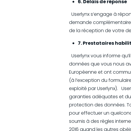
6. Délais de réponse
Userlynx s’engage à répond
demande complémentaire d’
de la réception de votre
7. Prestataires habili
Userlynx vous informe qu’il 
données que vous nous ave
Européenne et ont communica
(à l’exception du formulair
exploité par Userlynx). Use
garanties adéquates et du 
protection des données. Tou
pour effectuer un quelconqu
soumis à des règles interne
2016 quand les autres obé