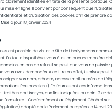
era clairement identifiée en tête de la présente politique.
eur mise en ligne. Il convient par conséquent que l’Utilisat
nfidentialité et d’utilisation des cookies afin de prendre
Mise a jour: 18 janvier 2024
S
vous est possible de visiter le Site de Userlynx sans com
nt. En toute hypothèse, vous êtes en aucune manière obl
anmoins, en cas de refus, il se peut que vous ne puissiez
ue vous avez demandés. A ce titre en effet, Userlynx peut
nseigner vos nom, prénom, adresse mail, numéro de télép
formations Personnelles »). En fournissant ces informatio
 traitées par Userlynx, aux fins indiquées au point 2 ci-de
que formulaire. Conformément au Règlement Général sur 
gulation) adopté par le Parlement européen le 14 avril 2016