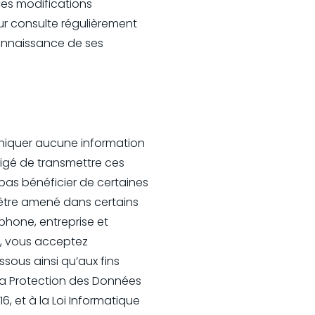
 Ces modifications
eur consulte régulièrement
 connaissance de ses
muniquer aucune information
igé de transmettre ces
 pas bénéficier de certaines
 être amené dans certains
hone, entreprise et
ns, vous acceptez
ssous ainsi qu’aux fins
la Protection des Données
, et à la Loi Informatique