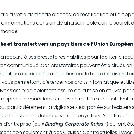
re à votre demande d’accès, de rectification ou d’oppos
informations dans un délai raisonnable qui ne saurait 
 demande.
tés et transfert vers un pays tiers de l’Union Europée
a recours à ses prestataires habilités pour faciliter le recu
z communiqué. Ces prestataires peuvent être situés en d
tion des données recueillies par le biais des divers form
e vous permettant d’exercer vos droits Informatique et Lib
rlynx s’est préalablement assuré de la mise en œuvre par 
respect de conditions strictes en matière de confidential
t particulièrement, la vigilance s’est portée sur l’existe
e transfert de données vers un pays tiers. A ce titre, l’un
s d’entreprise (ou «
Binding Corporate Rules
») qui ont ét
issent non seulement à des Clauses Contractuelles Types