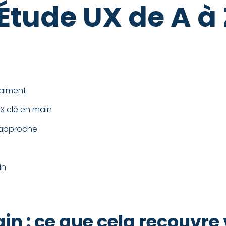
Étude UX de A à 
raiment
X clé en main
e approche
in
main : ce que cela recouvr