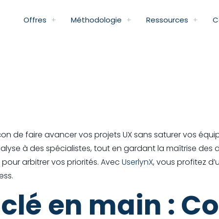
Offres
Méthodologie
Ressources
C
façon de faire avancer vos projets UX sans saturer vos équi
’analyse à des spécialistes, tout en gardant la maîtrise d
our arbitrer vos priorités. Avec
UserlynX
, vous profitez d
ess.
r clé en main :