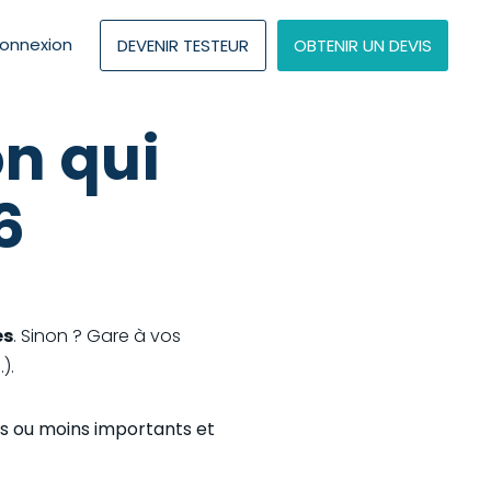
onnexion
DEVENIR TESTEUR
OBTENIR UN DEVIS
on qui
6
es
. Sinon ? Gare à vos
).
us ou moins importants et