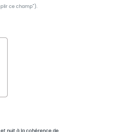
mplir ce champ").
e et nuit à la cohérence de