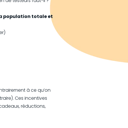
n de testeurs faut-il ?
a population totale et
er)
ontrairement à ce qu’on
traire). Ces incentives
cadeaux, réductions,