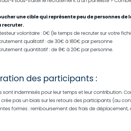
faut-il sous-traiter le recrutement à un panéliste ? Combie
oucher une cible qui représente peu de personnes de l
à recruter.
steur volontaire : 0€ (le temps de recruter sur votre fichi
crutement qualitatif : de 30€ à 180€ par personne
crutement quantitatif : de 8€ à 20€ par personne.
ation des participants :
ts sont indemnisés pour leur temps et leur contribution. C
e crée pas un biais sur les retours des participants (au con
entes formes : remboursement des frais de déplacement, 