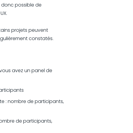
st donc possible de
 UX.
rtains projets peuvent
 régulièrement constatés.
e vous avez un panel de
articipants
te : nombre de participants,
 nombre de participants,